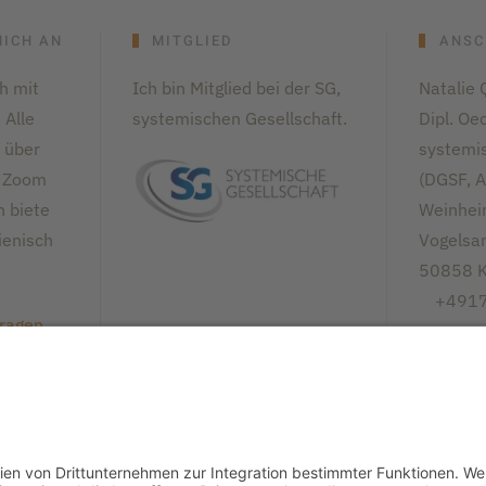
MICH AN
MITGLIED
ANSC
h mit
Ich bin Mitglied bei der SG,
Natalie 
 Alle
systemischen Gesellschaft.
Dipl. Oe
 über
systemi
r Zoom
(DGSF,
A
n biete
Weinhe
lienisch
Vogelsa
50858 K
+491
fragen
Schr