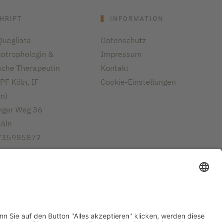
HRIFT
INFORMATION
Quagliata
Datenschutz
cotrophologin &
Impressum
sche Therapeutin
Kontakt
PF Köln
,
IF
Cookie-Einstellungen
im
)
nger Weg 36
öln
735985872
eiben Sie mir