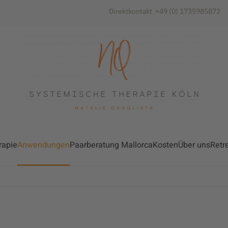
Direktkontakt +49 (0) 1735985872
rapie
Anwendungen
Paarberatung Mallorca
Kosten
Über uns
Retr