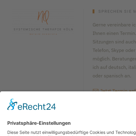
SPRECHEN SIE 
Gerne vereinbare ic
Ihnen einen Termin.
Sitzungen sind auch
Telefon, Skype ode
möglich. Beratunge
ich auf deutsch, ita
oder spanisch an.
Jetzt Termin an